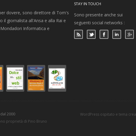
STAY IN TOUCH
per dovere, sono direttore di Tom's
Sono presente anche sui
 il giornalista all'Ansa e alla Rai e
seguenti social networks :
per Mondadori Informatica e
 dal 2000
WordPress ospitato e tema cre
sono proprietà di Pino Bruno