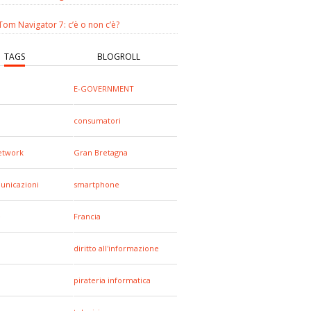
om Navigator 7: c’è o non c’è?
TAGS
BLOGROLL
E-GOVERNMENT
consumatori
network
Gran Bretagna
unicazioni
smartphone
e
Francia
diritto all'informazione
pirateria informatica