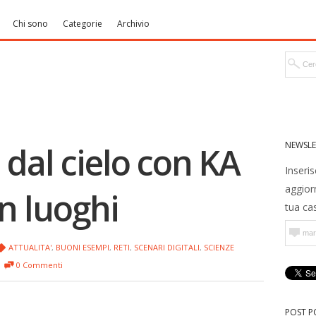
Chi sono
Categorie
Archivio
NEWSLE
dal cielo con KA
Inseris
aggior
n luoghi
tua cas
ATTUALITA'
,
BUONI ESEMPI
,
RETI
,
SCENARI DIGITALI
,
SCIENZE
0 Commenti
POST P