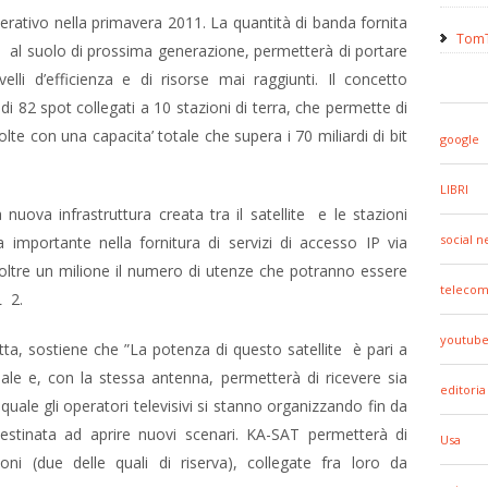
perativo nella primavera 2011. La quantità di banda fornita
TomT
e al suolo di prossima generazione, permetterà di portare
ivelli d’efficienza e di risorse mai raggiunti. Il concetto
 di 82 spot collegati a 10 stazioni di terra, che permette di
olte con una capacita’ totale che supera i 70 miliardi di bit
google
LIBRI
nuova infrastruttura creata tra il satellite e le stazioni
social 
 importante nella fornitura di servizi di accesso IP via
oltre un milione il numero di utenze che potranno essere
telecom
L 2.
youtub
etta, sostiene che ”La potenza di questo satellite è pari a
onale e, con la stessa antenna, permetterà di ricevere sia
editoria
a quale gli operatori televisivi si stanno organizzando fin da
estinata ad aprire nuovi scenari. KA-SAT permetterà di
Usa
ioni (due delle quali di riserva), collegate fra loro da