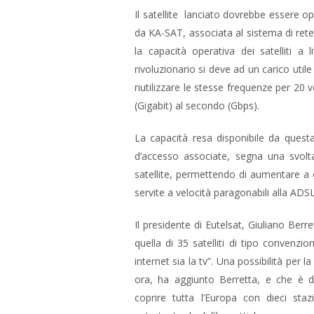
Il satellite lanciato dovrebbe essere o
da KA-SAT, associata al sistema di ret
la capacità operativa dei satelliti a l
rivoluzionario si deve ad un carico utile
riutilizzare le stesse frequenze per 20 v
(Gigabit) al secondo (Gbps).
La capacità resa disponibile da questa 
d’accesso associate, segna una svolta
satellite, permettendo di aumentare a 
servite a velocità paragonabili alla ADS
Il presidente di Eutelsat, Giuliano Berr
quella di 35 satelliti di tipo convenzi
internet sia la tv”. Una possibilità per l
ora, ha aggiunto Berretta, e che è d
coprire tutta l’Europa con dieci staz