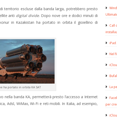
Wind
di territorio escluse dalla banda larga, potrebbero presto
Ultimat
llite anti
digital divide
. Dopo nove ore e dodici minuti di
onur in Kazakistan ha portato in orbita il gioiellino di
Call 
installa
iPad 
Nel 
iClou
Bufa
La pe
he ha portato in orbita KA SAT
ivo nella banda KA, permetterà presto l’accesso a Internet
Face
ca, Adsl, WiMax, Wi-Fi e reti mobili. In Italia, ad esempio,
per cre
iClou