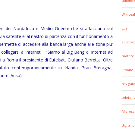
unione 
WikiLea
ree del Nordafrica e Medio Oriente che si affacciano sul
gps
via satellite e’ al nastro di partenza con il funzionamento a
applicaz
 permette di accedere alla banda larga anche alle zone piu’
e collegarsi a Internet. ”Siamo al Big Bang di Internet ad
motore 
ggi a Roma il presidente di Eutelsat, Giuliano Berretta. Oltre
sentato contemporaneamente in Irlanda, Gran Bretagna,
iPhone
onte: Ansa)
navigato
telefoni
Microso
digital d