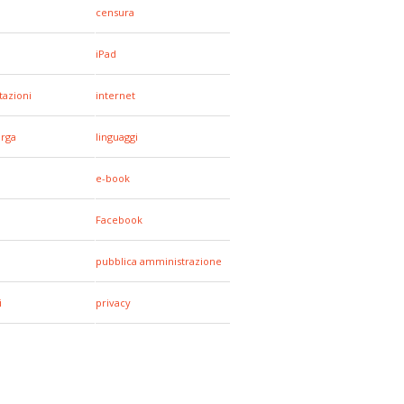
censura
iPad
tazioni
internet
arga
linguaggi
e-book
Facebook
pubblica amministrazione
i
privacy