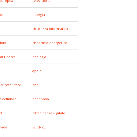
europea
televisione
ks
energia
sicurezza informatica
ioni
risparmio energetico
di ricerca
ecologia
apple
re satellitare
cnr
a cellulare
economia
ft
cittadinanza digitale
ivide
SCIENZE