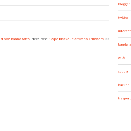
blogger
twitter
intercet
nesi non hanno fatto
Next Post:
Skype blackout: arrivano i rimborsi
>>
banda l
wi-fi
scuola
hacker
trasport