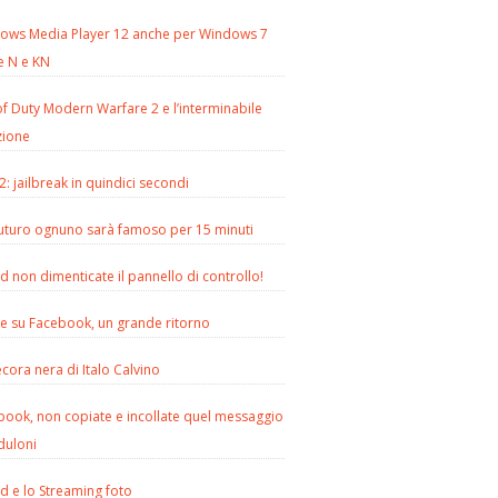
ows Media Player 12 anche per Windows 7
e N e KN
of Duty Modern Warfare 2 e l’interminabile
zione
2: jailbreak in quindici secondi
futuro ognuno sarà famoso per 15 minuti
d non dimenticate il pannello di controllo!
le su Facebook, un grande ritorno
cora nera di Italo Calvino
book, non copiate e incollate quel messaggio
duloni
d e lo Streaming foto