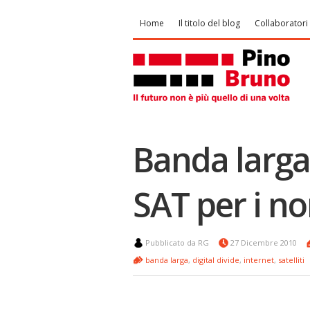
Home
Il titolo del blog
Collaboratori
Banda larga 
SAT per i no
Pubblicato da RG
27 Dicembre 2010
banda larga
,
digital divide
,
internet
,
satelliti