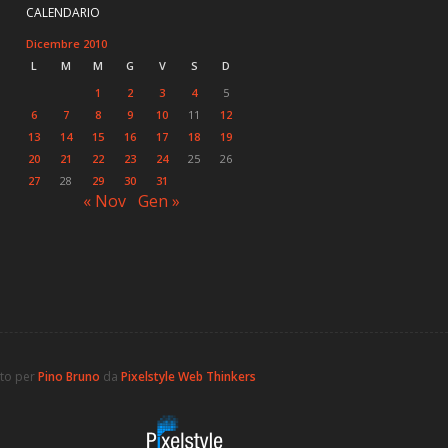
CALENDARIO
Dicembre 2010
L
M
M
G
V
S
D
1
2
3
4
5
6
7
8
9
10
11
12
13
14
15
16
17
18
19
20
21
22
23
24
25
26
27
28
29
30
31
« Nov
Gen »
ato per
Pino Bruno
da
Pixelstyle Web Thinkers