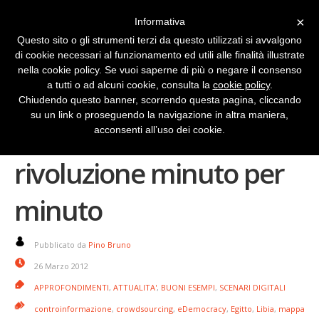
×
Informativa
Questo sito o gli strumenti terzi da questo utilizzati si avvalgono
di cookie necessari al funzionamento ed utili alle finalità illustrate
nella cookie policy. Se vuoi saperne di più o negare il consenso
a tutti o ad alcuni cookie, consulta la
cookie policy
.
Chiudendo questo banner, scorrendo questa pagina, cliccando
su un link o proseguendo la navigazione in altra maniera,
Syria Tracker la
acconsenti all’uso dei cookie.
rivoluzione minuto per
minuto
Pubblicato da
Pino Bruno
26 Marzo 2012
APPROFONDIMENTI
,
ATTUALITA'
,
BUONI ESEMPI
,
SCENARI DIGITALI
controinformazione
,
crowdsourcing
,
eDemocracy
,
Egitto
,
Libia
,
mappa