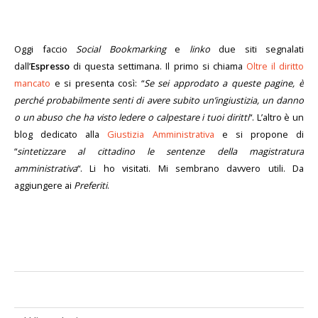
Oggi faccio
Social Bookmarking
e
linko
due siti segnalati
dall’
Espresso
di questa settimana. Il primo si chiama
Oltre il diritto
mancato
e si presenta così: “
Se sei approdato a queste pagine, è
perché probabilmente senti di avere subito un’ingiustizia, un danno
o un abuso che ha visto ledere o calpestare i tuoi diritti
“. L’altro è un
blog dedicato alla
Giustizia Amministrativa
e si propone di
“
sintetizzare al cittadino le sentenze della magistratura
amministrativa
“. Li ho visitati. Mi sembrano davvero utili. Da
aggiungere ai
Preferiti
.