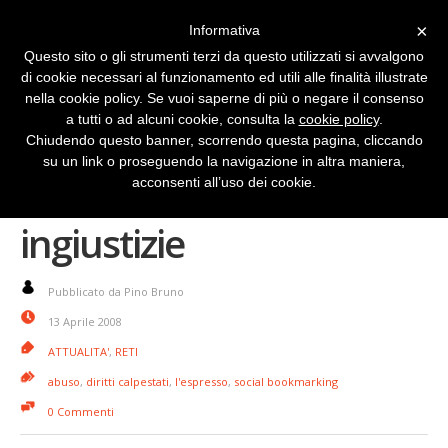
×
Informativa
Questo sito o gli strumenti terzi da questo utilizzati si avvalgono
di cookie necessari al funzionamento ed utili alle finalità illustrate
nella cookie policy. Se vuoi saperne di più o negare il consenso
a tutti o ad alcuni cookie, consulta la
cookie policy
.
Chiudendo questo banner, scorrendo questa pagina, cliccando
su un link o proseguendo la navigazione in altra maniera,
Due siti contro le
acconsenti all’uso dei cookie.
ingiustizie
Pubblicato da Pino Bruno
13 Aprile 2008
ATTUALITA'
,
RETI
abuso
,
diritti calpestati
,
l'espresso
,
social bookmarking
0 Commenti