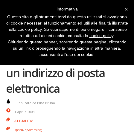
×
Informativa
Questo sito o gli strumenti terzi da questo utilizzati si avvalgono
di cookie necessari al funzionamento ed utili alle finalità illustrate
nella cookie policy. Se vuoi saperne di più o negare il consenso
a tutti o ad alcuni cookie, consulta la
cookie policy
.
Chiudendo questo banner, scorrendo questa pagina, cliccando
su un link o proseguendo la navigazione in altra maniera,
Ogni italiano ha più di
acconsenti all’uso dei cookie.
un indirizzo di posta
elettronica
Pubblicato da Pino Bruno
1 Aprile 2008
ATTUALITA'
spam
,
spamming