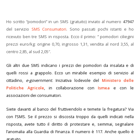
Ho scritto “pomodori” in un SMS (gratuito) inviato al numero
47947
del servizio
SMS Consumatori
. Sono passati pochi istanti e ho
ricevuto ben tre SMS in risposta. Ecco il primo: ” pomodori ciliegini
prezzi euro/kg: origine 0,70, ingrosso 1,31, vendita al nord 3,55, al
centro 2,85, al sud 2,05″.
Gli altri due SMS indicano i prezzi dei pomodori da insalata e di
quelli rossi a grappolo. Ecco un mirabile esempio di servizio al
cittadino,
e-government
. Iniziativa lodevole del
Ministero delle
Politiche Agricole
, in collaborazione con
Ismea
e con le
associazioni dei consumatori.
Siete davanti al banco del fruttivendolo e temete la fregatura? Via
con l’SMS. Se il prezzo si discosta troppo da quelli indicati nella
risposta, avete tutto il diritto di protestare e, semmai, segnalare
l’anomalia alla Guardia di Finanza. Il numero è 117. Anche quello è
gratuito.