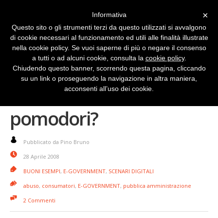
×
Informativa
Questo sito o gli strumenti terzi da questo utilizzati si avvalgono
di cookie necessari al funzionamento ed utili alle finalità illustrate
nella cookie policy. Se vuoi saperne di più o negare il consenso
a tutti o ad alcuni cookie, consulta la
cookie policy
.
Chiudendo questo banner, scorrendo questa pagina, cliccando
su un link o proseguendo la navigazione in altra maniera,
Quanto costano i
acconsenti all’uso dei cookie.
pomodori?
Pubblicato da Pino Bruno
28 Aprile 2008
BUONI ESEMPI
,
E-GOVERNMENT
,
SCENARI DIGITALI
abuso
,
consumatori
,
E-GOVERNMENT
,
pubblica amministrazione
2 Commenti