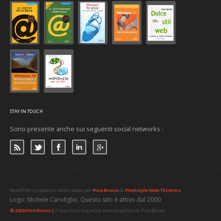
STAY IN TOUCH
Sono presente anche sui seguenti social networks :
WordPress ospitato e tema creato per
Pino Bruno
da
Pixelstyle Web Thinkers
Logo: Michele Carofiglio. Questo sito è attivo dal 2000
© 2026 Pino Bruno |
Il marchio e la grafica sono proprietà di Pino Bruno