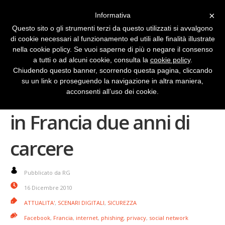
×
Informativa
Questo sito o gli strumenti terzi da questo utilizzati si avvalgono
di cookie necessari al funzionamento ed utili alle finalità illustrate
nella cookie policy. Se vuoi saperne di più o negare il consenso
a tutti o ad alcuni cookie, consulta la
cookie policy
.
Chiudendo questo banner, scorrendo questa pagina, cliccando
su un link o proseguendo la navigazione in altra maniera,
Furto di identità digitale:
acconsenti all’uso dei cookie.
in Francia due anni di
carcere
Pubblicato da RG
16 Dicembre 2010
ATTUALITA'
,
SCENARI DIGITALI
,
SICUREZZA
Facebook
,
Francia
,
internet
,
phishing
,
privacy
,
social network