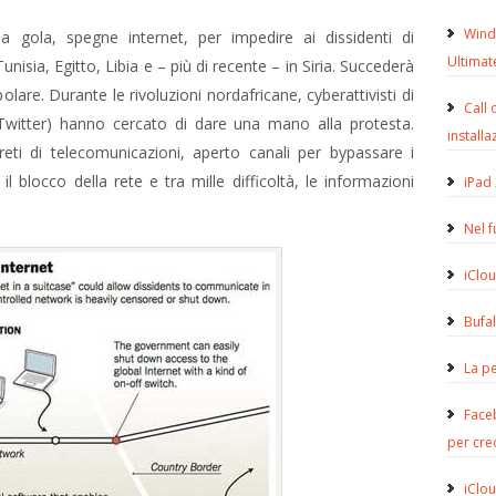
Wind
 gola, spegne internet, per impedire ai dissidenti di
Ultimat
unisia, Egitto, Libia e – più di recente – in Siria. Succederà
lare. Durante le rivoluzioni nordafricane, cyberattivisti di
Call 
witter) hanno cercato di dare una mano alla protesta.
installa
reti di telecomunicazioni, aperto canali per bypassare i
il blocco della rete e tra mille difficoltà, le informazioni
iPad 
Nel 
iClou
Bufa
La pe
Face
per cre
iClou