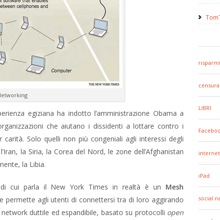
TomT
risparm
censura
Networking
LIBRI
perienza egiziana ha indotto l’amministrazione Obama a
ganizzazioni che aiutano i dissidenti a lottare contro i
Facebo
r carità. Solo quelli non più congeniali agli interessi degli
 l’Iran, la Siria, la Corea del Nord, le zone dell’Afghanistan
internet
ente, la Libia.
iPad
i” di cui parla il New York Times in realtà è un
Mesh
social 
e permette agli utenti di connettersi tra di loro aggirando
un network duttile ed espandibile, basato su protocolli
open