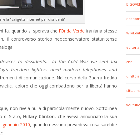
E-GOVE
econom
e la "valigetta internet per dissidenti"
nni fa, quando si sperava che
l’Onda Verde
iraniana stesse
WikiLea
lah, il controverso storico neoconservatore statunitense
naloga:
editoria
evices to dissidents. In the Cold War we sent fax
cnr
day’s freedom fighters need modern telephones and
diritto 
 strumenti di comunicazione. Nel corso della Guerra fredda
vietici; coloro che oggi combattono per la libertà hanno
cittadin
youtub
ue, non rivela nulla di particolarmente nuovo. Sottolinea
o di Stato,
Hillary Clinton
, che aveva
annunciato la sua
21 gennaio 2010
,
quando nessuno prevedeva cosa sarebbe
e: